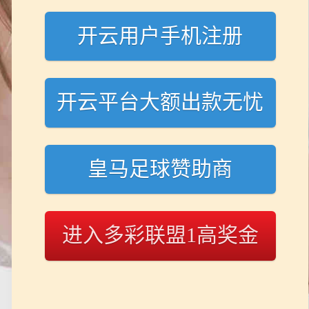
开云用户手机注册
开云平台大额出款无忧
皇马足球赞助商
进入多彩联盟1高奖金